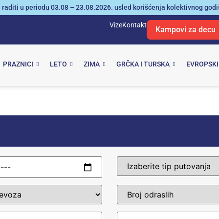
 raditi u periodu 03.08 – 23.08.2026. usled korišćenja kolektivnog god
Vize
Kontakt
Kampovi za decu
PRAZNICI
LETO
ZIMA
GRČKA I TURSKA
EVROPSKI