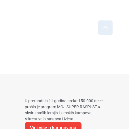
U prethodnih 11 godina preko 150.000 dece
prošlo je program MOJ SUPER RASPUST u
okviru naših letnjih i zimskih kampova,
rekreativnih nastava i izleta!
Vidi više o kampovima